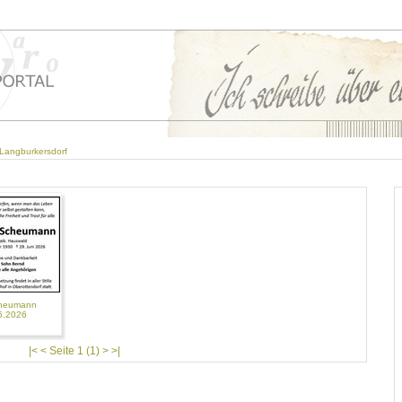
Langburkersdorf
cheumann
6.2026
|< < Seite 1 (1) > >|