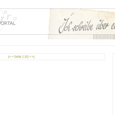
|< < Seite 1 (0) > >|