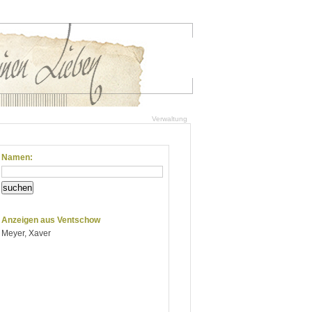
Verwaltung
Namen:
suchen
Anzeigen aus Ventschow
Meyer, Xaver