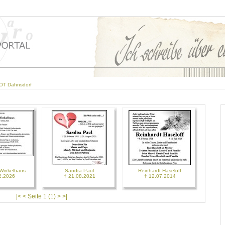
 OT Dahnsdorf
 Winkelhaus
Sandra Paul
Reinhardt Haseloff
2.2026
† 21.08.2021
† 12.07.2014
|< < Seite 1 (1) > >|