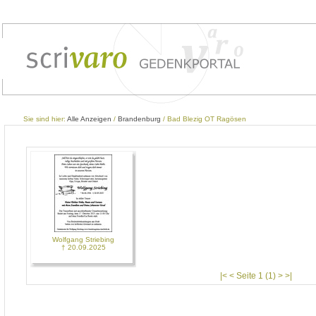
Sie sind hier:
Alle Anzeigen
/
Brandenburg
/ Bad Blezig OT Ragösen
Wolfgang Striebing
† 20.09.2025
|< < Seite 1 (1) > >|