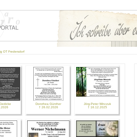
ig OT Fredersdorf
 Gedicke
Dorothea Günther
Jörg-Peter Winczuk
5.2026
† 26.02.2026
† 16.12.2025