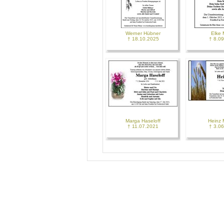
Werner Hübner
Elke 
† 18.10.2025
† 8.0
Marga Haseloff
Heinz 
† 11.07.2021
† 3.0