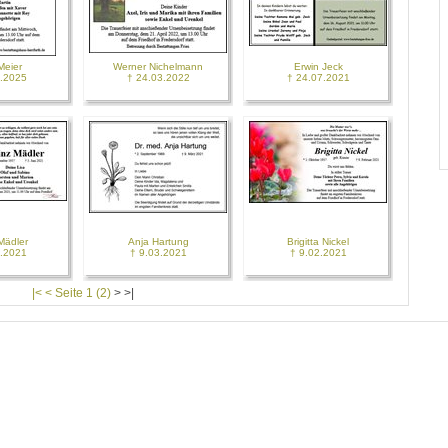
Meier
Werner Nichelmann
Erwin Jeck
9.2025
† 24.03.2022
† 24.07.2021
Mädler
Anja Hartung
Brigitta Nickel
6.2021
† 9.03.2021
† 9.02.2021
|< < Seite 1 (2)
>
>|