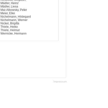
Mädler, Heinz
Mädler, Liesa
Mai-Albowsky, Peter
Meier, Elke
Nichelmann, Hildegard
Nichelmann, Werner
Nickel, Brigitta
Thiele, Heiko
Thiele, Helmut
Wernicke, Hermann
Wernicke, Ursula
Winczuk, Jörg-Peter
Impressum