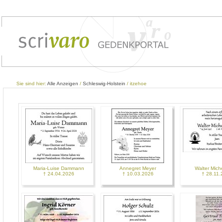
Sie sind hier:
Alle Anzeigen
/
Schleswig-Holstein
/ itzehoe
Maria-Luise Dammann
Annegret Meyer
Walter Mich
† 24.04.2026
† 10.03.2026
† 28.11