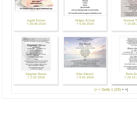
Ingrid Körner
Holger Schulz
Gertrud T
† 29.09.2024
† 5.09.2024
† 10.08
Dagmar Hesse
Else Kliesch
Doris G
† 2.02.2024
† 9.01.2024
† 24.12
|< < Seite 1 (29)
>
>|