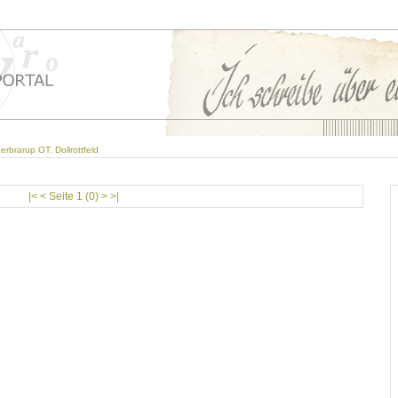
erbrarup OT. Dollrottfeld
|< < Seite 1 (0) > >|