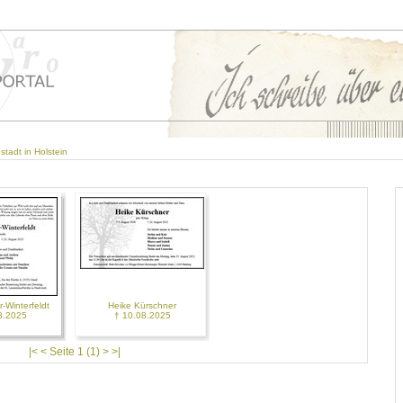
stadt in Holstein
r-Winterfeldt
Heike Kürschner
8.2025
† 10.08.2025
|< < Seite 1 (1) > >|