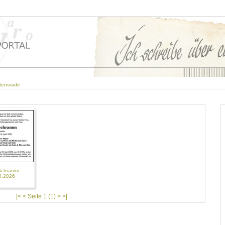
tensrade
Schramm
4.2026
|< < Seite 1 (1) > >|