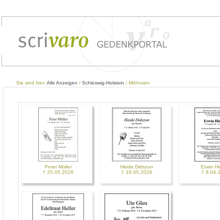
Sie sind hier:
Alle Anzeigen
/
Schleswig-Holstein
/ Möhnsen
Peter Müller
Heide Didszun
Erwin Hi
† 25.05.2026
† 19.05.2026
† 8.04.