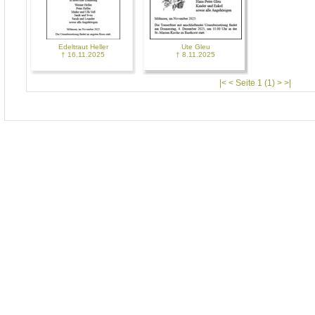
Edeltraut Heller
Ute Gleu
† 16.11.2025
† 8.11.2025
|< < Seite 1 (1) > >|