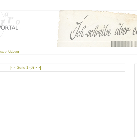
stedt Ulzburg
|< < Seite 1 (0) > >|