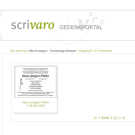
Sie sind hier:
Alle Anzeigen
/
Schleswig-Holstein
/ Dagebüll / OT Fahretoft
Hans-Jürgen Plöhn
† 30.08.2025
|< < Seite 1 (1) > >|